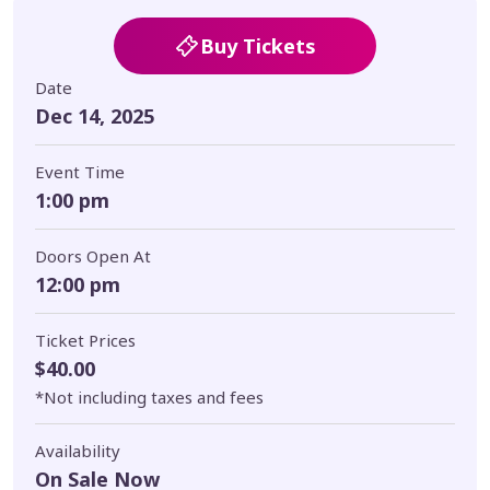
Ahora el espectáculo llega a San Juan, al prestigioso
Buy Tickets
Colegio de Ingenieros y Agrimensores de Puerto Rico
(CIAPR), para una celebración navideña donde la
Date
nostalgia es protagonista y la música vuelve a brillar
Dec 14, 2025
con dignidad, respeto y sentimiento.
Event Time
🎟️ Boletos ya a la venta – ¡Cupo limitado!
1:00 pm
Doors Open At
12:00 pm
Ticket Prices
$40.00
*Not including taxes and fees
Availability
On Sale Now