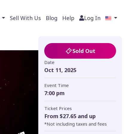
s
Sell With Us
Blog
Help
Log In
Sold Out
Date
Oct 11, 2025
Event Time
7:00 pm
Ticket Prices
From $27.65 and up
*Not including taxes and fees