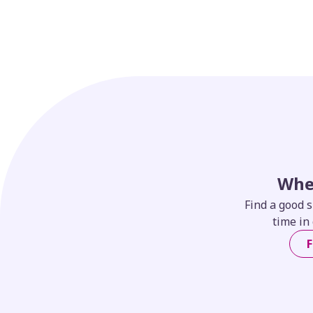
Whe
Find a good s
time in 
F