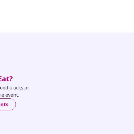
Eat?
food trucks or
he event.
ants