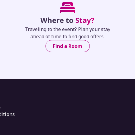
Where to
Stay?
Traveling to the event? Plan your stay
ahead of time to find good offers.
Find a Room
y
itions