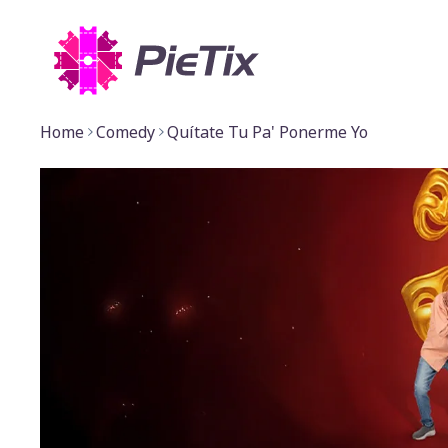
Home
Comedy
Quítate Tu Pa' Ponerme Yo