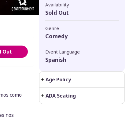
Availability
Sold Out
Genre
Comedy
d Out
Event Language
Spanish
Age Policy
amos como
ADA Seating
es nos