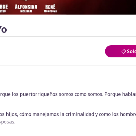
Yo
Sol
porque los puertorriqueños somos como somos. Porque habl
os hijos, cómo manejamos la criminalidad y como los hombr
sposas.
para que el público se ría mientras se sienten identificados.