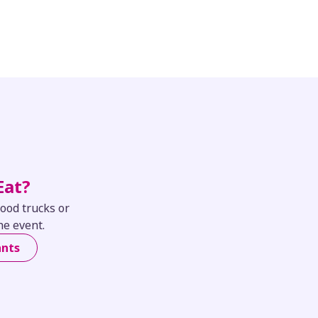
Eat?
food trucks or
he event.
ants