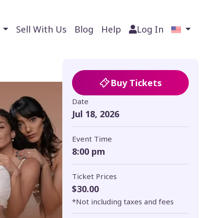
s
Sell With Us
Blog
Help
Log In
Buy Tickets
Date
Jul 18, 2026
Event Time
8:00 pm
Ticket Prices
$30.00
*Not including taxes and fees