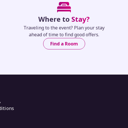
Where to
Stay?
Traveling to the event? Plan your stay
ahead of time to find good offers.
Find a Room
y
itions