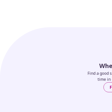
Dirigido por la artista multidisciplinaria Thaís M. G
Poetas:
Dayra Lee
Keila Arismendi
Nadine Morales
Sonia Ilemar
Whe
Find a good s
time in 
F