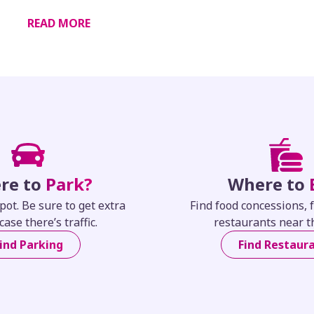
onzález Peña.
READ MORE
re to
Park?
Where to
pot. Be sure to get extra
Find food concessions, 
case there’s traffic.
restaurants near t
ind Parking
Find Restaur