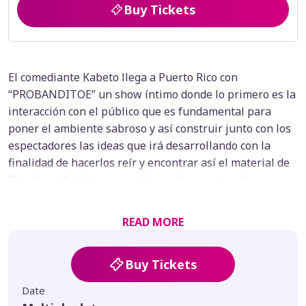
Buy Tickets
El comediante Kabeto llega a Puerto Rico con
“PROBANDITOE” un show íntimo donde lo primero es la
interacción con el público que es fundamental para
poner el ambiente sabroso y así construir junto con los
espectadores las ideas que irá desarrollando con la
finalidad de hacerlos reír y encontrar así el material de
Stand up ideal para su próximo show personal.
Habrá 2 comediantes invitados, segmentos sorpresa
READ MORE
para el público además de un momento reservado para
la audiencia increíble pero dependerá de si vienes a ver
cuál es 😜🫶🏻.
Buy Tickets
Date