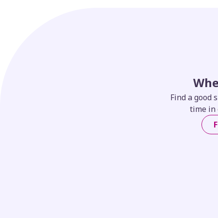
Whe
Find a good s
time in 
F