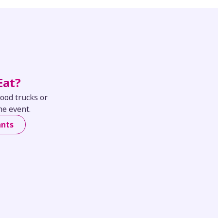
Eat?
food trucks or
he event.
ants