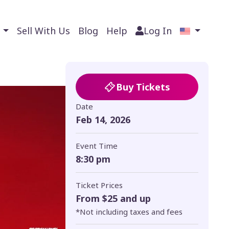
s
Sell With Us
Blog
Help
Log In
Buy Tickets
Date
Feb 14, 2026
Event Time
8:30 pm
Ticket Prices
From $25 and up
*Not including taxes and fees