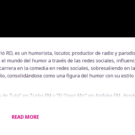
ó RD, es un humorista, locutor, productor de radio y parodi
el mundo del humor a través de las redes sociales, influenc
carrera en la comedia en redes sociales, sobresaliendo en l
adio, consolidándose como una figura del humor con su estilo
s de Tuta” en Turbo FM y “El Open Mic” en Alofoke FM, dond
destacar. Su presencia en Instagram (@ElPioRD) ha sido clave
tenimiento dominicano. El Pio RD ha sido nominado varias ve
READ MORE
023, 2024). Además, ha participado en importantes cadenas