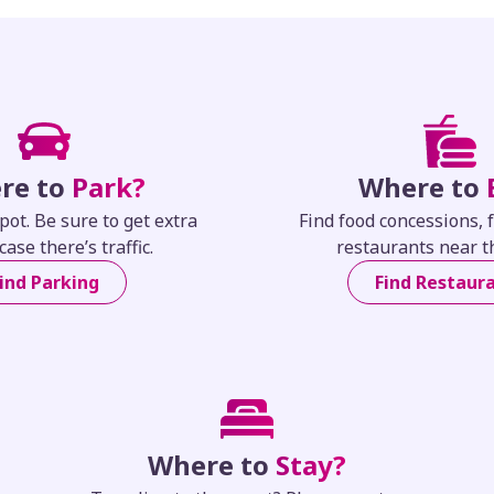
re to
Park?
Where to
pot. Be sure to get extra
Find food concessions, 
case there’s traffic.
restaurants near t
ind Parking
Find Restaur
Where to
Stay?