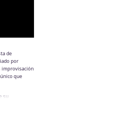
sta de
iado por
a improvisación
 único que
e su
 para su éxito,
ces a los
 de televisión