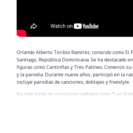
Orlando Alberto Toribio Ramírez, conocido como El Pi
Santiago, República Dominicana. Se ha destacado en 
figuras como Cantinflas y Tres Patines. Comenzó su 
y la parodia. Durante nueve años, participó en la r
incluye parodias de canciones, doblajes y freestyle.
Ha sido parte de programas radiales como “Los Hijo
creatividad y capacidad para improvisar lo hicieron 
convirtiéndose en una figura reconocida en el entre
Premios Soberanos como Stand-up Comedy del año (2
como Univisión, Telemundo y MegaTV.