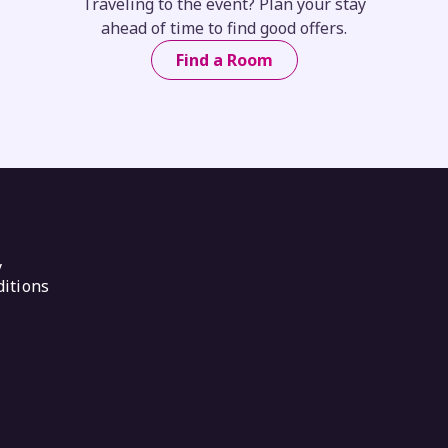
Traveling to the event? Plan your stay
ahead of time to find good offers.
Find a Room
y
itions