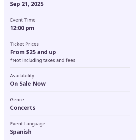
Almodóvar / Edwin 'El Calvito' Reyes / Harold Montañez
Sep 21, 2025
/ Jose 'Cheo' Torres
Event Time
🚫 Artículos NO permitidos:
12:00 pm
Sillas (de ningún estilo ni de playa)
Comidas o bebidas del exterior
Ticket Prices
Neveritas o hieleras
From $25 and up
Cámaras profesionales
*Not including taxes and fees
Trípodes
Selfie sticks
Availability
Lentes removibles o de alto alcance
On Sale Now
Botellas de perfume
Armas de fuego
Genre
Armas blancas
Concerts
Cornetas o pitos
Sustancias controladas
Event Language
Punteros láser
Spanish
Máscaras o cualquier forma de cubrir el rostro