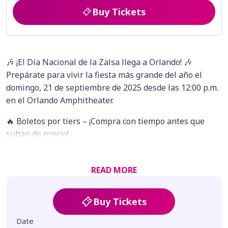
Buy Tickets
🎶 ¡El Día Nacional de la Zalsa llega a Orlando! 🎶
Prepárate para vivir la fiesta más grande del año el
domingo, 21 de septiembre de 2025 desde las 12:00 p.m.
en el Orlando Amphitheater.
🔥 Boletos por tiers – ¡Compra con tiempo antes que
suban de precio!
🎟️ VIP incluye: área con sillas (por orden de llegada),
barras y baños privados.
READ MORE
Artistas invitados:
Oscar D' León / Willie Rosario / La Sonora Ponceña /
Buy Tickets
Puerto Rican Power / José Alberto "El Canario" / Pupy
Santiago / Christian Alicea / Luis Figueroa / Melina
Date