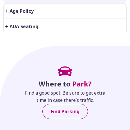
Banderas con postes de madera
Instrumentos musicales
Age Policy
🟢 Artículos SÍ permitidos:
ADA Seating
Sombrillas personales únicamente
Carteras pequeñas (no bultos)
Toallas &
Yoga Mats
👉 Nota importante:
El evento se celebrará al aire libre.
Where to
Park?
Find a good spot. Be sure to get extra
time in case there’s traffic.
Find Parking